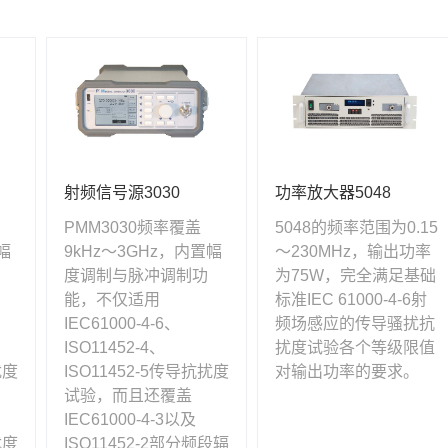
射频信号源3030
功率放大器5048
PMM3030频率覆盖
5048的频率范围为0.15
幅
9kHz～3GHz，内置幅
～230MHz，输出功率
度调制与脉冲调制功
为75W，完全满足基础
能，不仅适用
标准IEC 61000-4-6射
IEC61000-4-6、
频场感应的传导骚扰抗
ISO11452-4、
扰度试验各个等级限值
扰度
ISO11452-5传导抗扰度
对输出功率的要求。
试验，而且还覆盖
IEC61000-4-3以及
扰度
ISO11452-2部分频段辐